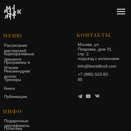
КОНТАКТЫ
МЕНЮ
Москва, ул.
Расписание
Покровка, дом 31,
мастерской
Корпоративные
стр. 2,
подъезд с колоннами
тренинги
Программы в
info@leonidkroll.com
Италии
Рекомендуем
+7 (985) 023-82-
коллег
85
Тренеры
Книги
Публикации
ИНФО
Подарочные
сертификаты
Политика
конфиденциальности
Оферта
Оферта
Разработка
сайта
© 2023 Мастерская коучинга и тренинга Леонида Кроля